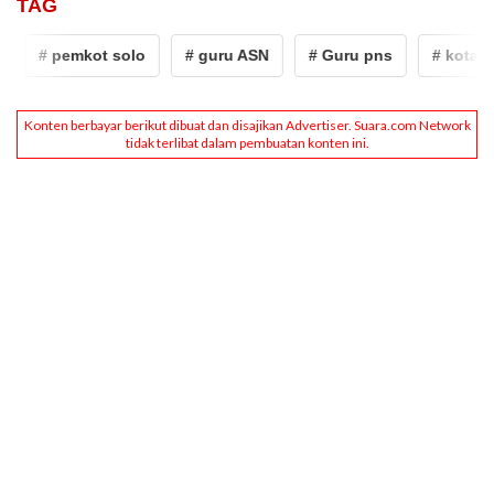
TAG
# pemkot solo
# guru ASN
# Guru pns
# kota solo