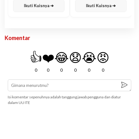
Ikuti Kuisnya ➔
Ikuti Kuisnya ➔
Komentar
👍
❤️
😂
😧
😭
😡
0
0
0
0
0
0
Isi komentar sepenuhnya adalah tanggung jawab pengguna dan diatur
dalam UU ITE