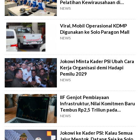
Pelatihan Kewirausahaan di
Taiwan
NEWS
Viral, Mobil Operasional KDMP
Digunakan ke Solo Paragon Mall
NEWS
Jokowi Minta Kader PSI Ubah Cara
Kerja Organisasi demi Hadapi
Pemilu 2029
NEWS
IIF Genjot Pembiayaan
Infrastruktur, Nilai Komitmen Baru
Tembus Rp2,5 Triliun pada
Semester I 2026
NEWS
Jokowi ke Kader PSI: Kalau Semua
Jalur Mentok, Datang Saja ke Solo