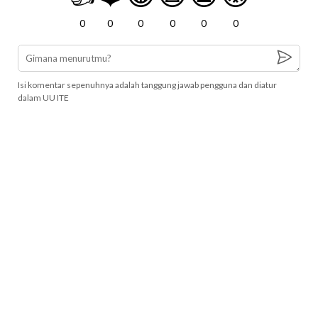
0
0
0
0
0
0
Isi komentar sepenuhnya adalah tanggung jawab pengguna dan diatur
dalam UU ITE