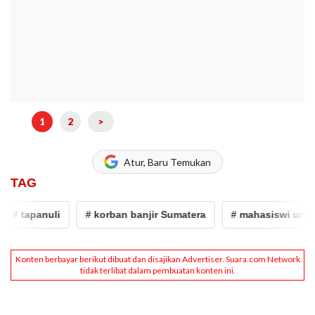
1
2
>
Atur, Baru Temukan
TAG
# tapanuli
# korban banjir Sumatera
# mahasiswi uns