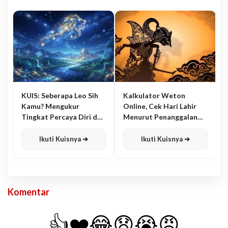
KUIS: Seberapa Leo Sih
Kalkulator Weton
Kamu? Mengukur
Online, Cek Hari Lahir
Tingkat Percaya Diri dan
Menurut Penanggalan
Karisma
Jawa
Ikuti Kuisnya ➔
Ikuti Kuisnya ➔
Komentar
👍
❤️
😂
😧
😭
😡