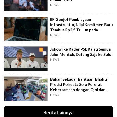
NEWS
IIF Genjot Pembiayaan
Infrastruktur, Nilai Komitmen Baru
Tembus Rp2,5 Triliun pada
Semester I 2026
NEWS
Jokowi ke Kader PSI: Kalau Semua
Jalur Mentok, Datang Saja ke Solo
NEWS
Bukan Sekadar Bantuan, Bhakti
Presisi Polresta Solo Pererat
Kebersamaan dengan Ojol dan
Supeltas
NEWS
Berita Lainnya