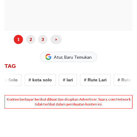
1
2
3
>
Atur, Baru Temukan
TAG
ta Solo
# kota solo
# lari
# Rute Lari
# Rute Lari