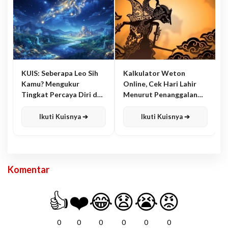
KUIS: Seberapa Leo Sih
Kalkulator Weton
Kamu? Mengukur
Online, Cek Hari Lahir
Tingkat Percaya Diri dan
Menurut Penanggalan
Karisma
Jawa
Ikuti Kuisnya ➔
Ikuti Kuisnya ➔
Komentar
👍
❤️
😂
😧
😭
😡
0
0
0
0
0
0