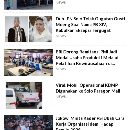
Perang
NEWS
Duh! PN Solo Tolak Gugatan Gusti
Moeng Soal Nama PB XIV,
Kabulkan Eksepsi Tergugat
NEWS
BRI Dorong Remitansi PMI Jadi
Modal Usaha Produktif Melalui
Pelatihan Kewirausahaan di
Taiwan
NEWS
Viral, Mobil Operasional KDMP
Digunakan ke Solo Paragon Mall
NEWS
Jokowi Minta Kader PSI Ubah Cara
Kerja Organisasi demi Hadapi
Pemilu 2029