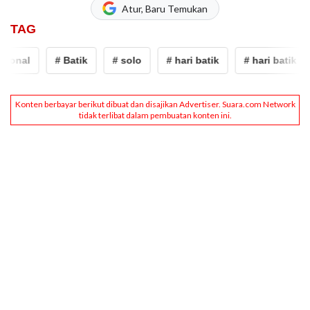
Atur, Baru Temukan
TAG
ional
# Batik
# solo
# hari batik
# hari batik nas