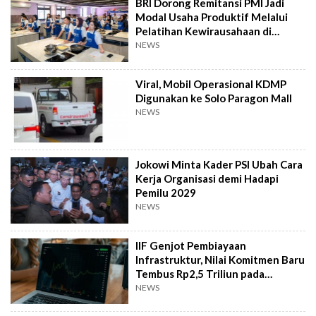
BRI Dorong Remitansi PMI Jadi
Modal Usaha Produktif Melalui
Pelatihan Kewirausahaan di
Taiwan
NEWS
Viral, Mobil Operasional KDMP
Digunakan ke Solo Paragon Mall
NEWS
Jokowi Minta Kader PSI Ubah Cara
Kerja Organisasi demi Hadapi
Pemilu 2029
NEWS
IIF Genjot Pembiayaan
Infrastruktur, Nilai Komitmen Baru
Tembus Rp2,5 Triliun pada
Semester I 2026
NEWS