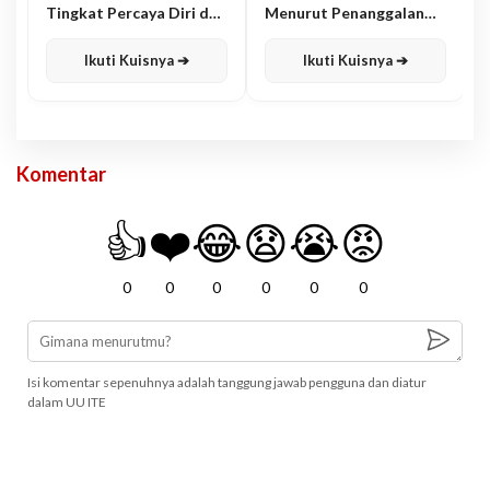
Tingkat Percaya Diri dan
Menurut Penanggalan
Karisma
Jawa
Ikuti Kuisnya ➔
Ikuti Kuisnya ➔
Komentar
👍
❤️
😂
😧
😭
😡
0
0
0
0
0
0
Isi komentar sepenuhnya adalah tanggung jawab pengguna dan diatur
dalam UU ITE