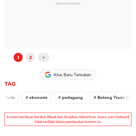
1
2
>
Atur, Baru Temukan
TAG
Solo
# ekonomi
# pedagang
# Beteng Trade Center