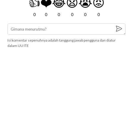
👍
❤️
😂
😧
😭
😡
0
0
0
0
0
0
Isi komentar sepenuhnya adalah tanggung jawab pengguna dan diatur
dalam UU ITE