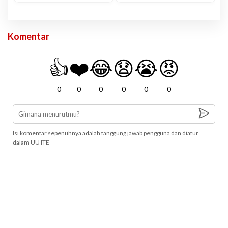
Komentar
👍
❤️
😂
😧
😭
😡
0
0
0
0
0
0
Isi komentar sepenuhnya adalah tanggung jawab pengguna dan diatur
dalam UU ITE