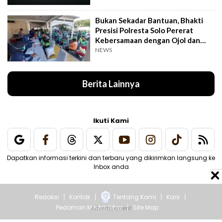
Bukan Sekadar Bantuan, Bhakti
Presisi Polresta Solo Pererat
Kebersamaan dengan Ojol dan
Supeltas
NEWS
Berita Lainnya
Ikuti Kami
Dapatkan informasi terkini dan terbaru yang dikirimkan langsung ke
Inbox anda
Redaksi
Kontak
Tentang Kami
Karir
Pedoman Media Siber
Site Map