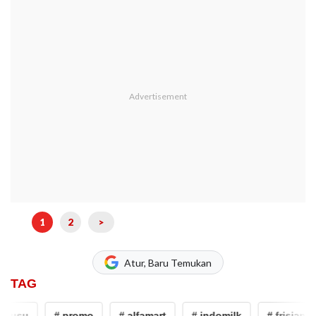
1
2
>
Atur, Baru Temukan
TAG
susu
# promo
# alfamart
# indomilk
# frisian fla