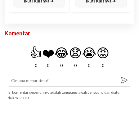
Ikuti Kuisnya ➔
Ikuti Kuisnya ➔
Komentar
👍
❤️
😂
😧
😭
😡
0
0
0
0
0
0
Isi komentar sepenuhnya adalah tanggung jawab pengguna dan diatur
dalam UU ITE