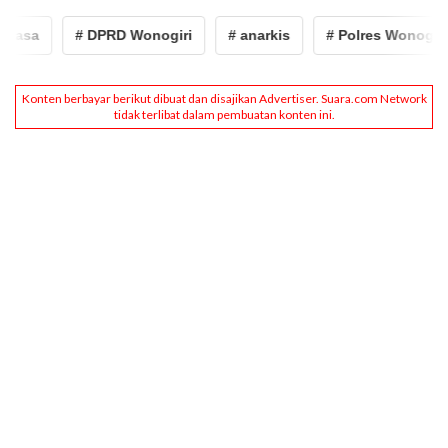
asa
# DPRD Wonogiri
# anarkis
# Polres Wonogiri