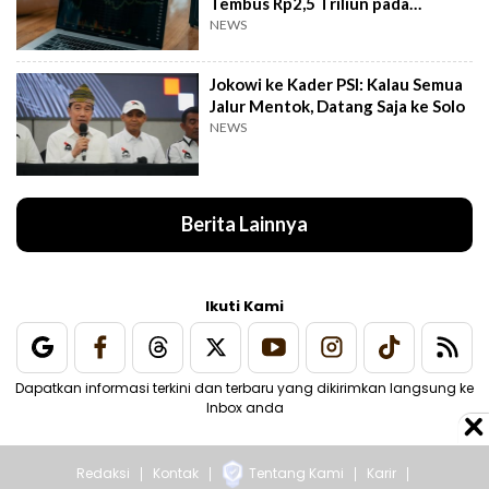
Tembus Rp2,5 Triliun pada
Semester I 2026
NEWS
Jokowi ke Kader PSI: Kalau Semua
Jalur Mentok, Datang Saja ke Solo
NEWS
Berita Lainnya
Ikuti Kami
Dapatkan informasi terkini dan terbaru yang dikirimkan langsung ke
Inbox anda
Redaksi
Kontak
Tentang Kami
Karir