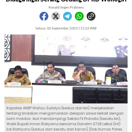
Ronald Seger Prabowo
Selasa, 02 September 2025 | 11:22 WIB
Kapolres AKBP Wahyu Sulistyo (kedua dari kiri) menjelaskan
tentang tindakan mengamankan delapan siswa terkait dengan
bom molotov. Ikut mendampingi Sekda FX Pranata (kesatu kiri),
Wakil Bupati Imron Rizkyarno bersama Dandim 0728 Letkol (Inf)
Edi Ristriyono (kedua dan kesatu dari kanan).[Dok.Humas Polres