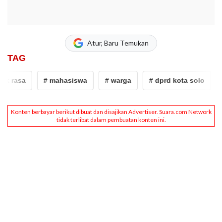
Atur, Baru Temukan
TAG
 rasa
# mahasiswa
# warga
# dprd kota solo
# 