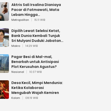
Aktris Sali Irsalina Dianiaya
Pacar di Fatmawati, Mata
Lebam Hingga
Diselamatkan Polantas
Metropolitan
15:11 WIB
Dipilih Lewat Seleksi Ketat,
Bank Dunia Kembali Tunjuk
Sri Mulyani Duduki Jabatan
Strategis
Makro
14:29 WIB
Pagar Besi di Mal-mal,
Benarkah untuk Antisipasi
Plot Kerusuhan Agustus?
Nasional
10:37 WIB
Desa Kecil, Mimpi Mendunia:
Ketika Kolaborasi
Mengubah Wajah Kemiren
Kolom
08:19 WIB