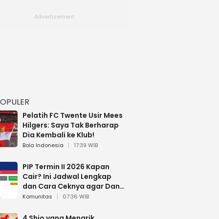
POPULER
Pelatih FC Twente Usir Mees
Hilgers: Saya Tak Berharap
Dia Kembali ke Klub!
Bola Indonesia
17:39 WIB
PIP Termin II 2026 Kapan
Cair? Ini Jadwal Lengkap
dan Cara Ceknya agar Dana
Tidak Hangus!
Komunitas
07:36 WIB
4 Shio yang Menarik