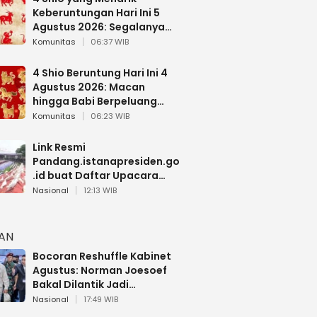
Keberuntungan Hari Ini 5
Agustus 2026: Segalanya
Berjalan Lancar
Komunitas
06:37 WIB
4 Shio Beruntung Hari Ini 4
Agustus 2026: Macan
hingga Babi Berpeluang
Dapat Kabar Baik
Komunitas
06:23 WIB
Link Resmi
Pandang.istanapresiden.go
.id buat Daftar Upacara
Bendera HUT RI di Istana
Nasional
12:13 WIB
Negara
HAN
Bocoran Reshuffle Kabinet
Agustus: Norman Joesoef
Bakal Dilantik Jadi
Wamenhan RI
Nasional
17:49 WIB