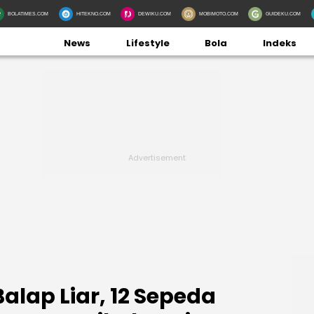
BOLATIMES.COM
HITEKNO.COM
DEWIKU.COM
MOBIMOTO.COM
GUIDEKU.COM
News
Lifestyle
Bola
Indeks
lap Liar, 12 Sepeda