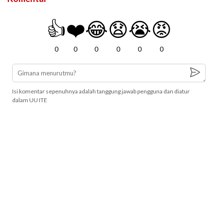
👍
❤️
😂
😧
😭
😡
0
0
0
0
0
0
Isi komentar sepenuhnya adalah tanggung jawab pengguna dan diatur
dalam UU ITE