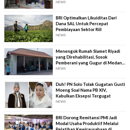
NEWS
BRI Optimalkan Likuiditas Dari
Dana SAL Untuk Percepat
Pembiayaan Sektor Riil
NEWS
Menengok Rumah Slamet Riyadi
yang Direhabilitasi, Sosok
Pemberani yang Gugur di Medan
Perang
NEWS
Duh! PN Solo Tolak Gugatan Gusti
Moeng Soal Nama PB XIV,
Kabulkan Eksepsi Tergugat
NEWS
BRI Dorong Remitansi PMI Jadi
Modal Usaha Produktif Melalui
Pelatihan Kewirausahaan di