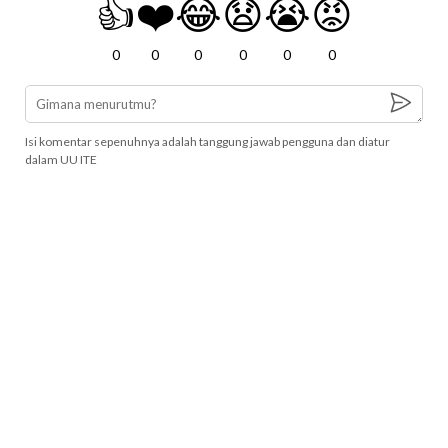
👍
❤️
😂
😧
😭
😡
0
0
0
0
0
0
Isi komentar sepenuhnya adalah tanggung jawab pengguna dan diatur
dalam UU ITE