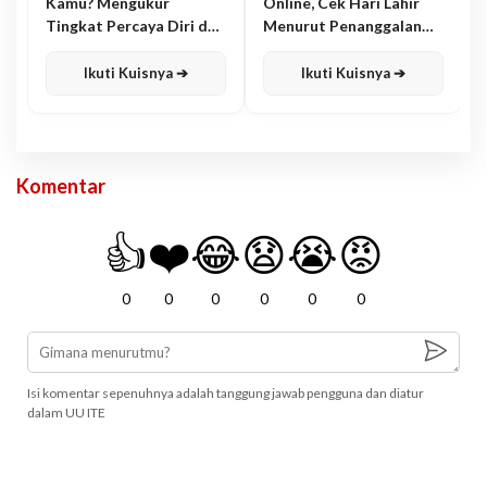
Kamu? Mengukur
Online, Cek Hari Lahir
Tingkat Percaya Diri dan
Menurut Penanggalan
Karisma
Jawa
Ikuti Kuisnya ➔
Ikuti Kuisnya ➔
Komentar
👍
❤️
😂
😧
😭
😡
0
0
0
0
0
0
Isi komentar sepenuhnya adalah tanggung jawab pengguna dan diatur
dalam UU ITE