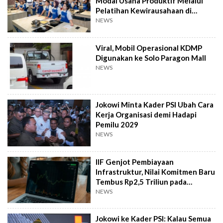
Modal Usaha Produktif Melalui
Pelatihan Kewirausahaan di
Taiwan
NEWS
Viral, Mobil Operasional KDMP
Digunakan ke Solo Paragon Mall
NEWS
Jokowi Minta Kader PSI Ubah Cara
Kerja Organisasi demi Hadapi
Pemilu 2029
NEWS
IIF Genjot Pembiayaan
Infrastruktur, Nilai Komitmen Baru
Tembus Rp2,5 Triliun pada
Semester I 2026
NEWS
Jokowi ke Kader PSI: Kalau Semua