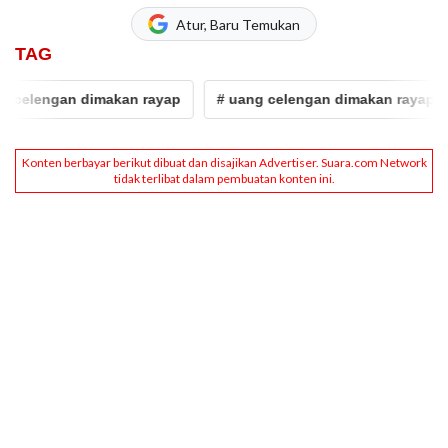
Atur, Baru Temukan
TAG
ngan dimakan rayap
# uang celengan dimakan rayap
# t