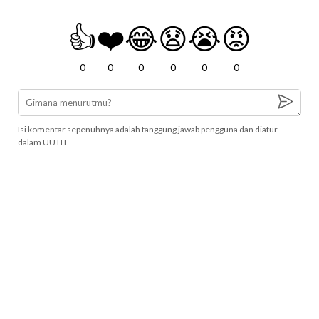
👍
❤️
😂
😧
😭
😡
0
0
0
0
0
0
Isi komentar sepenuhnya adalah tanggung jawab pengguna dan diatur
dalam UU ITE