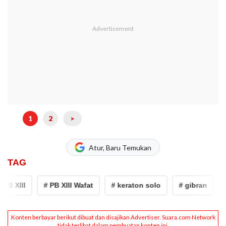
1
2
>
Atur, Baru Temukan
TAG
 XIII
# PB XIII Wafat
# keraton solo
# gibran
# 