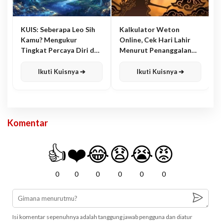
KUIS: Seberapa Leo Sih
Kalkulator Weton
Kamu? Mengukur
Online, Cek Hari Lahir
Tingkat Percaya Diri dan
Menurut Penanggalan
Karisma
Jawa
Ikuti Kuisnya ➔
Ikuti Kuisnya ➔
Komentar
👍
❤️
😂
😧
😭
😡
0
0
0
0
0
0
Isi komentar sepenuhnya adalah tanggung jawab pengguna dan diatur