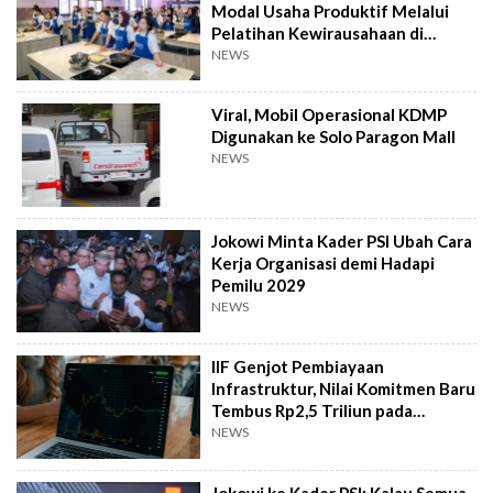
Modal Usaha Produktif Melalui
Pelatihan Kewirausahaan di
Taiwan
NEWS
Viral, Mobil Operasional KDMP
Digunakan ke Solo Paragon Mall
NEWS
Jokowi Minta Kader PSI Ubah Cara
Kerja Organisasi demi Hadapi
Pemilu 2029
NEWS
IIF Genjot Pembiayaan
Infrastruktur, Nilai Komitmen Baru
Tembus Rp2,5 Triliun pada
Semester I 2026
NEWS
Jokowi ke Kader PSI: Kalau Semua