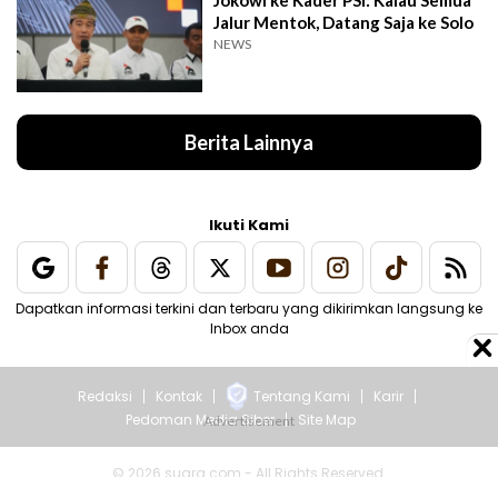
Jalur Mentok, Datang Saja ke Solo
NEWS
Berita Lainnya
Ikuti Kami
Dapatkan informasi terkini dan terbaru yang dikirimkan langsung ke
Inbox anda
Redaksi
Kontak
Tentang Kami
Karir
Pedoman Media Siber
Site Map
© 2026 suara.com - All Rights Reserved.