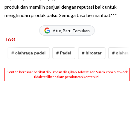
produk dan memilih penjual dengan reputasi baik untu‍k
menghindari produk palsu. Semoga bisa bermanfaat.***
Atur, Baru Temukan
TAG
# olahraga padel
# Padel
# hirostar
# olahraga 