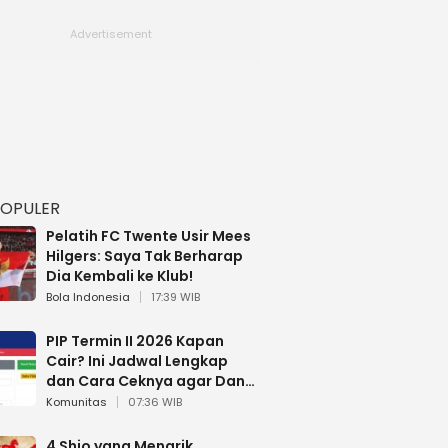
POPULER
Pelatih FC Twente Usir Mees
Hilgers: Saya Tak Berharap
Dia Kembali ke Klub!
Bola Indonesia
17:39 WIB
PIP Termin II 2026 Kapan
Cair? Ini Jadwal Lengkap
dan Cara Ceknya agar Dana
Tidak Hangus!
Komunitas
07:36 WIB
4 Shio yang Menarik