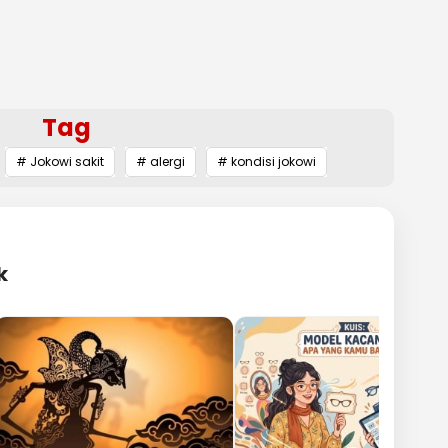
Tag
# Jokowi sakit
# alergi
# kondisi jokowi
k