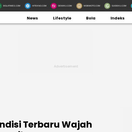
BOLATIMES.COM
HITEKNO.COM
DEWIKU.COM
MOBIMOTO.COM
GUIDEKU.COM
News
Lifestyle
Bola
Indeks
disi Terbaru Wajah