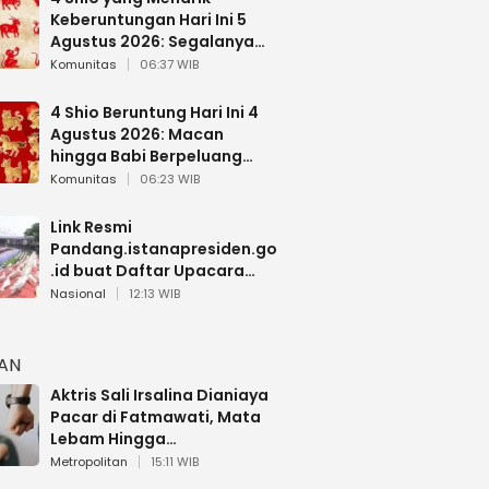
Keberuntungan Hari Ini 5
Agustus 2026: Segalanya
Berjalan Lancar
Komunitas
06:37 WIB
4 Shio Beruntung Hari Ini 4
Agustus 2026: Macan
hingga Babi Berpeluang
Dapat Kabar Baik
Komunitas
06:23 WIB
Link Resmi
Pandang.istanapresiden.go
.id buat Daftar Upacara
Bendera HUT RI di Istana
Nasional
12:13 WIB
Negara
HAN
Aktris Sali Irsalina Dianiaya
Pacar di Fatmawati, Mata
Lebam Hingga
Diselamatkan Polantas
Metropolitan
15:11 WIB