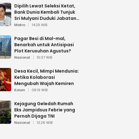
Dipilih Lewat Seleksi Ketat,
Bank Dunia Kembali Tunjuk
Sri Mulyani Duduki Jabatan
Strategis
Makro
14:29 WIB
Pagar Besi di Mal-mal,
Benarkah untuk Antisipasi
Plot Kerusuhan Agustus?
Nasional
10:37 WIB
Desa Kecil, Mimpi Mendunia:
Ketika Kolaborasi
Mengubah Wajah Kemiren
Kolom
08:19 WIB
Kejagung Geledah Rumah
Eks Jampidsus Febrie yang
Pernah Dijaga TNI
Nasional
13:26 WIB