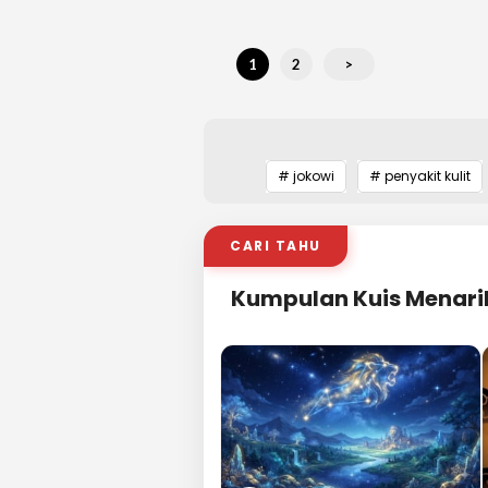
1
2
>
# jokowi
# penyakit kulit
CARI TAHU
Kumpulan Kuis Menari