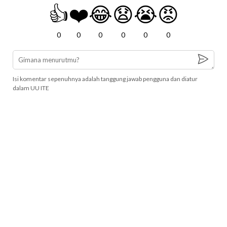
👍
❤️
😂
😧
😭
😡
0
0
0
0
0
0
Isi komentar sepenuhnya adalah tanggung jawab pengguna dan diatur
dalam UU ITE