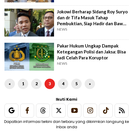
Jokowi Berharap Sidang Roy Suryo
dan dr Tifa Masuk Tahap
Pembuktian, Siap Hadir dan Bawa
Ijazah Asli
NEWS
Pakar Hukum Ungkap Dampak
Ketegangan Polisi dan Jaksa: Bisa
Jadi Celah Para Koruptor
NEWS
«
1
2
3
4
5
»
Ikuti Kami
Dapatkan informasi terkini dan terbaru yang dikirimkan langsung ke
Inbox anda