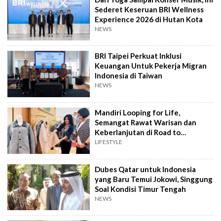
Sederet Keseruan BRI Wellness
Experience 2026 di Hutan Kota
NEWS
BRI Taipei Perkuat Inklusi
Keuangan Untuk Pekerja Migran
Indonesia di Taiwan
NEWS
Mandiri Looping for Life,
Semangat Rawat Warisan dan
Keberlanjutan di Road to
INACRAFT Festival 2026
LIFESTYLE
Dubes Qatar untuk Indonesia
yang Baru Temui Jokowi, Singgung
Soal Kondisi Timur Tengah
NEWS