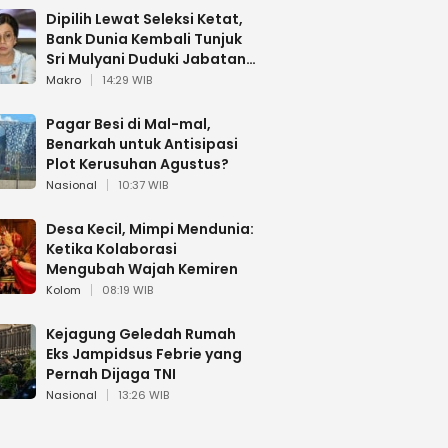
Dipilih Lewat Seleksi Ketat,
Bank Dunia Kembali Tunjuk
Sri Mulyani Duduki Jabatan
Strategis
Makro
14:29 WIB
Pagar Besi di Mal-mal,
Benarkah untuk Antisipasi
Plot Kerusuhan Agustus?
Nasional
10:37 WIB
Desa Kecil, Mimpi Mendunia:
Ketika Kolaborasi
Mengubah Wajah Kemiren
Kolom
08:19 WIB
Kejagung Geledah Rumah
Eks Jampidsus Febrie yang
Pernah Dijaga TNI
Nasional
13:26 WIB