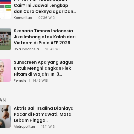
Cair? Ini Jadwal Lengkap
dan Cara Ceknya agar Dana
Tidak Hangus!
Komunitas
07:36 WIB
Skenario Timnas Indonesia
Jika Imbang atau Kalah dari
Vietnam di Piala AFF 2026
Bola Indonesia
20:49 WIB
Sunscreen Apa yang Bagus
untuk Menghilangkan Flek
Hitam di Wajah? Ini 3
Rekomendasi sesuai Review
Female
14:45 WIB
HAN
Aktris Sali Irsalina Dianiaya
Pacar di Fatmawati, Mata
Lebam Hingga
Diselamatkan Polantas
Metropolitan
15:11 WIB