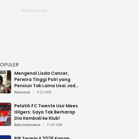
POPULER
Mengenal Lisda Cancer,
Perwira Tinggi Polri yang
Pensiun Tak Lama Usai Jadi
Brigjen
Nasional
11:22 WIB
Pelatih FC Twente Usir Mees
Hilgers: Saya Tak Berharap
Dia Kembali ke Klub!
Bola Indonesia
17:39 WIB
PIP Termin II 2026 Kapan