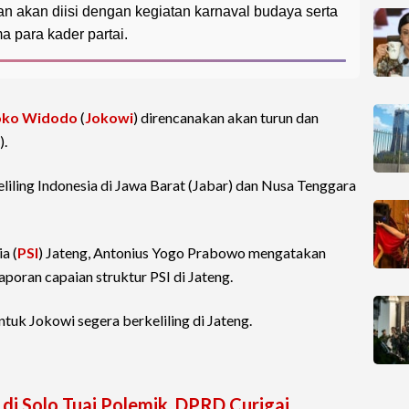
 akan diisi dengan kegiatan karnaval budaya serta
a para kader partai.
oko Widodo
(
Jokowi
) direncanakan akan turun dan
).
liling Indonesia di Jawa Barat (Jabar) dan Nusa Tenggara
a (
PSI
) Jateng, Antonius Yogo Prabowo mengatakan
poran capaian struktur PSI di Jateng.
untuk Jokowi segera berkeliling di Jateng.
 di Solo Tuai Polemik, DPRD Curigai