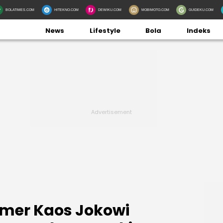
BOLATIMES.COM
HITEKNO.COM
DEWIKU.COM
MOBIMOTO.COM
GUIDEKU.COM
News
Lifestyle
Bola
Indeks
amer Kaos Jokowi