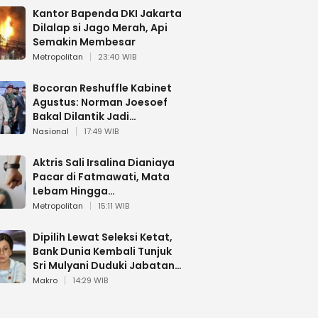
Kantor Bapenda DKI Jakarta
Dilalap si Jago Merah, Api
Semakin Membesar
Metropolitan
23:40 WIB
Bocoran Reshuffle Kabinet
Agustus: Norman Joesoef
Bakal Dilantik Jadi
Wamenhan RI
Nasional
17:49 WIB
Aktris Sali Irsalina Dianiaya
Pacar di Fatmawati, Mata
Lebam Hingga
Diselamatkan Polantas
Metropolitan
15:11 WIB
Dipilih Lewat Seleksi Ketat,
Bank Dunia Kembali Tunjuk
Sri Mulyani Duduki Jabatan
Strategis
Makro
14:29 WIB