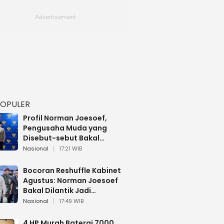
POPULER
Profil Norman Joesoef,
Pengusaha Muda yang
Disebut-sebut Bakal
Dilantik Jadi Wamenhan RI
Nasional
17:21 WIB
Bocoran Reshuffle Kabinet
Agustus: Norman Joesoef
Bakal Dilantik Jadi
Wamenhan RI
Nasional
17:49 WIB
4 HP Murah Baterai 7000