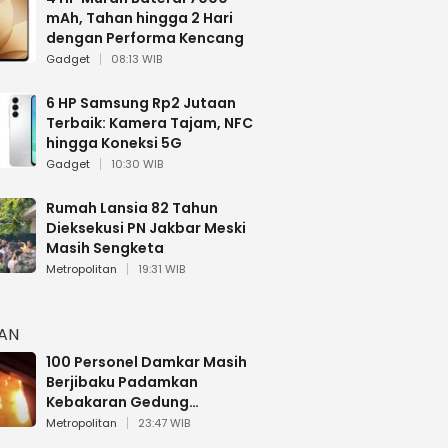
mAh, Tahan hingga 2 Hari
dengan Performa Kencang
Gadget
08:13 WIB
6 HP Samsung Rp2 Jutaan
Terbaik: Kamera Tajam, NFC
hingga Koneksi 5G
Gadget
10:30 WIB
Rumah Lansia 82 Tahun
Dieksekusi PN Jakbar Meski
Masih Sengketa
Metropolitan
19:31 WIB
HAN
100 Personel Damkar Masih
Berjibaku Padamkan
Kebakaran Gedung
Bapenda DKI
Metropolitan
23:47 WIB