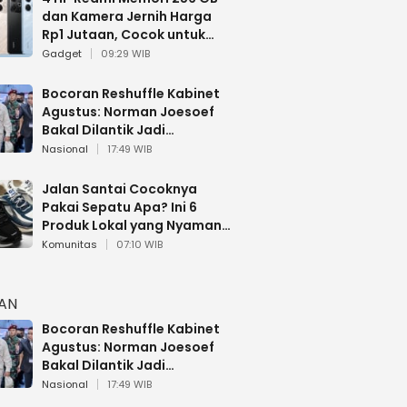
dan Kamera Jernih Harga
Rp1 Jutaan, Cocok untuk
Multitasking
Gadget
09:29 WIB
Bocoran Reshuffle Kabinet
Agustus: Norman Joesoef
Bakal Dilantik Jadi
Wamenhan RI
Nasional
17:49 WIB
Jalan Santai Cocoknya
Pakai Sepatu Apa? Ini 6
Produk Lokal yang Nyaman
Buat 17 Agustusan
Komunitas
07:10 WIB
HAN
Bocoran Reshuffle Kabinet
Agustus: Norman Joesoef
Bakal Dilantik Jadi
Wamenhan RI
Nasional
17:49 WIB