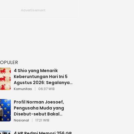
POPULER
4 Shio yang Menarik
Keberuntungan Hari Ini 5
Agustus 2026: Segalanya
Berjalan Lancar
Komunitas
06:37 WIB
Profil Norman Joesoef,
Pengusaha Muda yang
Disebut-sebut Bakal
Dilantik Jadi Wamenhan RI
Nasional
17:21 WIB
4 HP Redmi Memori 256 GB