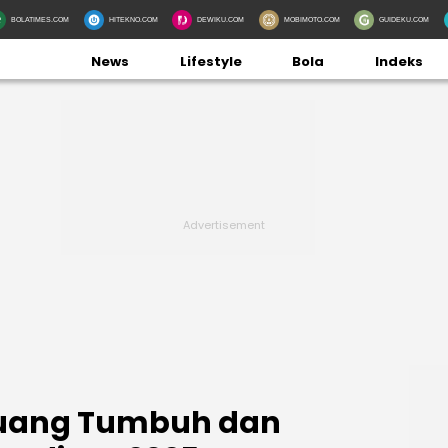
BOLATIMES.COM
HITEKNO.COM
DEWIKU.COM
MOBIMOTO.COM
GUIDEKU.COM
News
Lifestyle
Bola
Indeks
Ruang Tumbuh dan