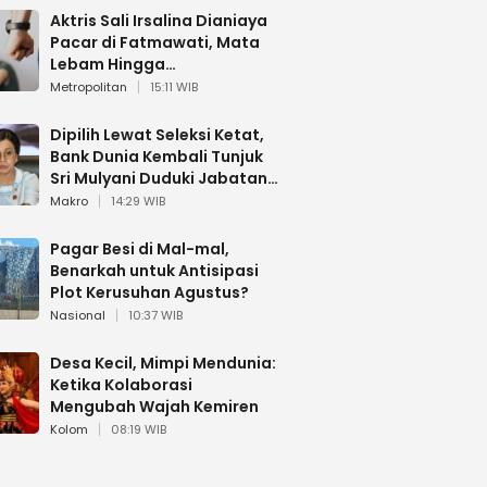
Aktris Sali Irsalina Dianiaya
Pacar di Fatmawati, Mata
Lebam Hingga
Diselamatkan Polantas
Metropolitan
15:11 WIB
Dipilih Lewat Seleksi Ketat,
Bank Dunia Kembali Tunjuk
Sri Mulyani Duduki Jabatan
Strategis
Makro
14:29 WIB
Pagar Besi di Mal-mal,
Benarkah untuk Antisipasi
Plot Kerusuhan Agustus?
Nasional
10:37 WIB
Desa Kecil, Mimpi Mendunia:
Ketika Kolaborasi
Mengubah Wajah Kemiren
Kolom
08:19 WIB