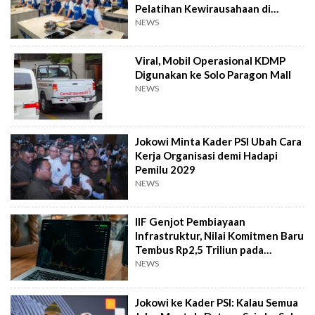
Pelatihan Kewirausahaan di
Taiwan
NEWS
Viral, Mobil Operasional KDMP
Digunakan ke Solo Paragon Mall
NEWS
Jokowi Minta Kader PSI Ubah Cara
Kerja Organisasi demi Hadapi
Pemilu 2029
NEWS
IIF Genjot Pembiayaan
Infrastruktur, Nilai Komitmen Baru
Tembus Rp2,5 Triliun pada
Semester I 2026
NEWS
Jokowi ke Kader PSI: Kalau Semua