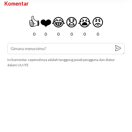
Komentar
👍
❤️
😂
😧
😭
😡
0
0
0
0
0
0
Isi komentar sepenuhnya adalah tanggung jawab pengguna dan diatur
dalam UU ITE