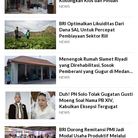
Kosongkan Kios dan Pindah
NEWS
BRI Optimalkan Likuiditas Dari
Dana SAL Untuk Percepat
Pembiayaan Sektor Riil
NEWS
Menengok Rumah Slamet Riyadi
yang Direhabilitasi, Sosok
Pemberani yang Gugur di Medan
Perang
NEWS
Duh! PN Solo Tolak Gugatan Gusti
Moeng Soal Nama PB XIV,
Kabulkan Eksepsi Tergugat
NEWS
BRI Dorong Remitansi PMI Jadi
Modal Usaha Produktif Melalui