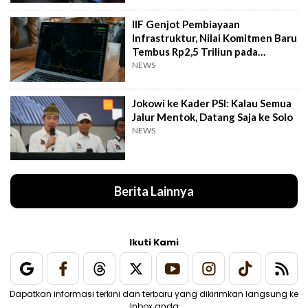
IIF Genjot Pembiayaan
Infrastruktur, Nilai Komitmen Baru
Tembus Rp2,5 Triliun pada
Semester I 2026
NEWS
Jokowi ke Kader PSI: Kalau Semua
Jalur Mentok, Datang Saja ke Solo
NEWS
Berita Lainnya
Ikuti Kami
Dapatkan informasi terkini dan terbaru yang dikirimkan langsung ke
Inbox anda