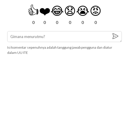
👍
❤️
😂
😧
😭
😡
0
0
0
0
0
0
Isi komentar sepenuhnya adalah tanggung jawab pengguna dan diatur
dalam UU ITE