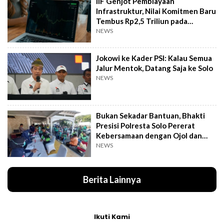
IIF Genjot Pembiayaan
Infrastruktur, Nilai Komitmen Baru
Tembus Rp2,5 Triliun pada
Semester I 2026
NEWS
Jokowi ke Kader PSI: Kalau Semua
Jalur Mentok, Datang Saja ke Solo
NEWS
Bukan Sekadar Bantuan, Bhakti
Presisi Polresta Solo Pererat
Kebersamaan dengan Ojol dan
Supeltas
NEWS
Berita Lainnya
Ikuti Kami