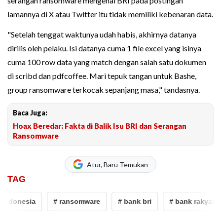
serangan ransomware mengenai BRI pada postingan
lamannya di X atau Twitter itu tidak memiliki kebenaran data.
"Setelah tenggat waktunya udah habis, akhirnya datanya
dirilis oleh pelaku. Isi datanya cuma 1 file excel yang isinya
cuma 100 row data yang match dengan salah satu dokumen
di scribd dan pdfcoffee. Mari tepuk tangan untuk Bashe,
group ransomware terkocak sepanjang masa," tandasnya.
Baca Juga:
Hoax Beredar: Fakta di Balik Isu BRI dan Serangan
Ransomware
Atur, Baru Temukan
TAG
indonesia
# ransomware
# bank bri
# bank rakyat in