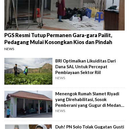
PGS Resmi Tutup Permanen Gara-gara Pailit,
Pedagang Mulai Kosongkan Kios dan Pindah
NEWS
BRI Optimalkan Likuiditas Dari
Dana SAL Untuk Percepat
Pembiayaan Sektor Riil
NEWS
Menengok Rumah Slamet Riyadi
yang Direhabilitasi, Sosok
Pemberani yang Gugur di Medan
Perang
NEWS
Duh! PN Solo Tolak Gugatan Gusti