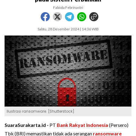
Fabiola Febrinastri
Sabtu, 28 Desember 2024 | 14:36 WIB
Ilustrasi ransomware. [Shutterstock]
SuaraSurakarta.id -
PT
Bank Rakyat Indonesia
(Persero)
Tbk (BRI) memastikan tidak ada serangan
ransomware