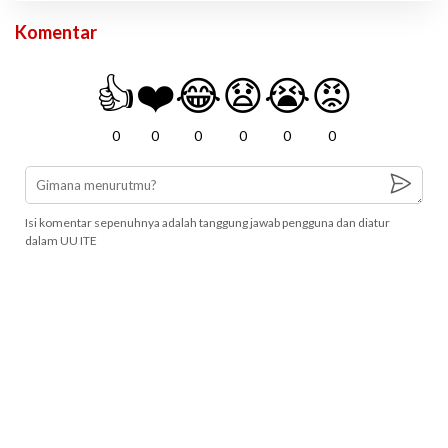
Komentar
👍
❤️
😂
😧
😭
😡
0
0
0
0
0
0
Isi komentar sepenuhnya adalah tanggung jawab pengguna dan diatur
dalam UU ITE