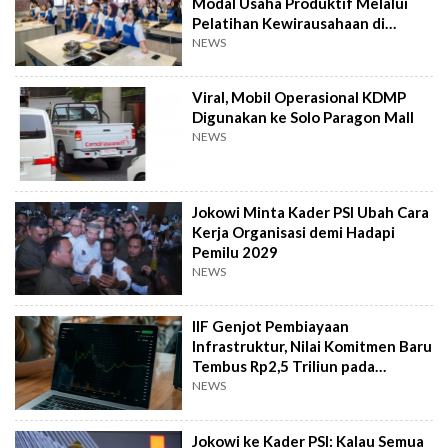
Modal Usaha Produktif Melalui
Pelatihan Kewirausahaan di
Taiwan
NEWS
Viral, Mobil Operasional KDMP
Digunakan ke Solo Paragon Mall
NEWS
Jokowi Minta Kader PSI Ubah Cara
Kerja Organisasi demi Hadapi
Pemilu 2029
NEWS
IIF Genjot Pembiayaan
Infrastruktur, Nilai Komitmen Baru
Tembus Rp2,5 Triliun pada
Semester I 2026
NEWS
Jokowi ke Kader PSI: Kalau Semua