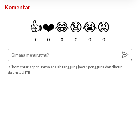
Komentar
👍
❤️
😂
😧
😭
😡
0
0
0
0
0
0
Isi komentar sepenuhnya adalah tanggung jawab pengguna dan diatur
dalam UU ITE