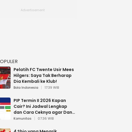
POPULER
Pelatih FC Twente Usir Mees
Hilgers: Saya Tak Berharap
Dia Kembali ke Klub!
Bola Indonesia
17:39 WIB
PIP Termin II 2026 Kapan
Cair? Ini Jadwal Lengkap
dan Cara Ceknya agar Dana
Tidak Hangus!
Komunitas
07:36 WIB
4 Shio yang Menarik