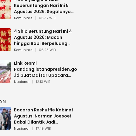
Keberuntungan Hari Ini 5
Agustus 2026: Segalanya
Berjalan Lancar
Komunitas
06:37 WIB
4 Shio Beruntung Hari Ini 4
Agustus 2026: Macan
hingga Babi Berpeluang
Dapat Kabar Baik
Komunitas
06:23 WIB
Link Resmi
Pandang.istanapresiden.go
.id buat Daftar Upacara
Bendera HUT RI di Istana
Nasional
12:13 WIB
Negara
HAN
Bocoran Reshuffle Kabinet
Agustus: Norman Joesoef
Bakal Dilantik Jadi
Wamenhan RI
Nasional
17:49 WIB