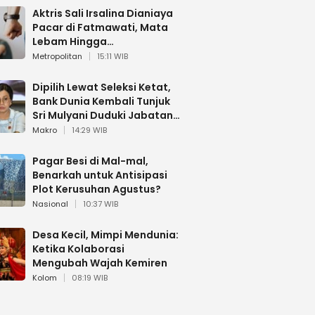
Aktris Sali Irsalina Dianiaya
Pacar di Fatmawati, Mata
Lebam Hingga
Diselamatkan Polantas
Metropolitan
15:11 WIB
Dipilih Lewat Seleksi Ketat,
Bank Dunia Kembali Tunjuk
Sri Mulyani Duduki Jabatan
Strategis
Makro
14:29 WIB
Pagar Besi di Mal-mal,
Benarkah untuk Antisipasi
Plot Kerusuhan Agustus?
Nasional
10:37 WIB
Desa Kecil, Mimpi Mendunia:
Ketika Kolaborasi
Mengubah Wajah Kemiren
Kolom
08:19 WIB