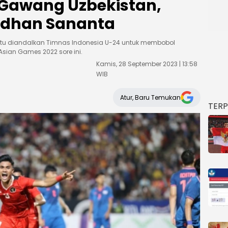
l Gawang Uzbekistan,
dhan Sananta
entu diandalkan Timnas Indonesia U-24 untuk membobol
sian Games 2022 sore ini.
Kamis, 28 September 2023 | 13:58
WIB
Atur, Baru Temukan
TER