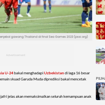
njebol gawang Thailand di final Sea Games 2023 (pssi.org)
ia U-24
bakal menghadapi
Uzbekistan
di laga 16 besar
PILI
 pemain skuad Garuda Muda diprediksi bakal mencetak
 Sjafri jelas akan memaksimalkan seluruh kemampuan anak