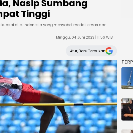
ia, Nasip Sumbang
pat Tinggi
dikuasai atlet Indonesia yang menyabet medali emas dan
Minggu, 04 Juni 2023 | 11:56 WIB
Atur, Baru Temukan
TER