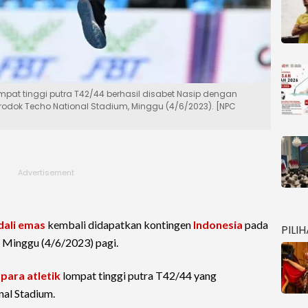
mpat tinggi putra T42/44 berhasil disabet Nasip dengan
rodok Techo National Stadium, Minggu (4/6/2023). [NPC
ali emas
kembali didapatkan kontingen
Indonesia
pada
PILI
, Minggu (4/6/2023) pagi.
r
para atletik
lompat tinggi putra T42/44 yang
al Stadium.