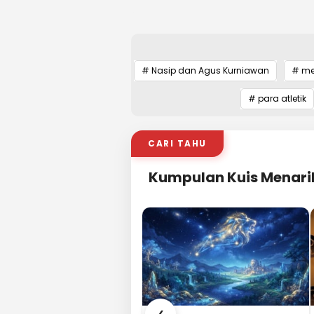
# Nasip dan Agus Kurniawan
# me
# para atletik
CARI TAHU
Kumpulan Kuis Menari