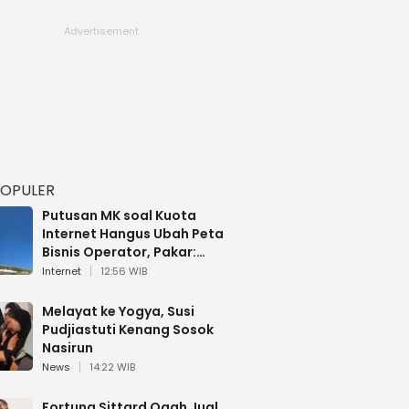
POPULER
Putusan MK soal Kuota
Internet Hangus Ubah Peta
Bisnis Operator, Pakar:
Paket Data Bakal Berubah
Internet
12:56 WIB
Melayat ke Yogya, Susi
Pudjiastuti Kenang Sosok
Nasirun
News
14:22 WIB
Fortuna Sittard Ogah Jual