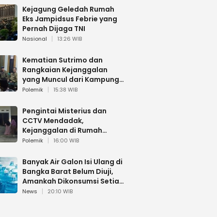
Kejagung Geledah Rumah
Eks Jampidsus Febrie yang
Pernah Dijaga TNI
Nasional
13:26 WIB
Kematian Sutrimo dan
Rangkaian Kejanggalan
yang Muncul dari Kampung
Halaman
Polemik
15:38 WIB
Pengintai Misterius dan
CCTV Mendadak,
Kejanggalan di Rumah
Sutrimo
Polemik
16:00 WIB
Banyak Air Galon Isi Ulang di
Bangka Barat Belum Diuji,
Amankah Dikonsumsi Setiap
Hari?
News
20:10 WIB