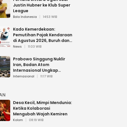
Justin Hubner ke Klub Super
League
Bola Indonesia
14:53 WIB
Kado Kemerdekaan:
Pemutihan Pajak Kendaraan
di Agustus 2026, Buruh dan
Ojol Dapat Diskon Khusus
News
11:03 WIB
Prabowo Singgung Nuklir
Iran, Badan Atom
Internasional Ungkap
Faktanya
Internasional
11:17 WIB
HAN
Desa Kecil, Mimpi Mendunia:
Ketika Kolaborasi
Mengubah Wajah Kemiren
Kolom
08:19 WIB