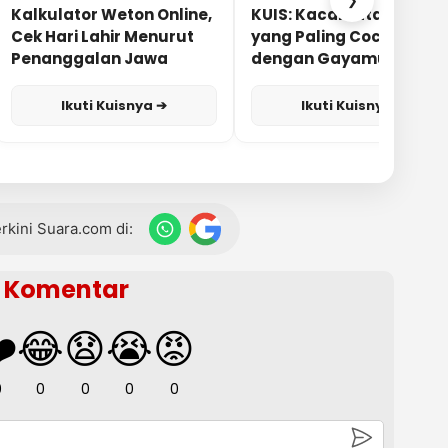
❯
Kalkulator Weton Online,
KUIS: Kacamata Apa
Cek Hari Lahir Menurut
yang Paling Cocok
Penanggalan Jawa
dengan Gayamu?
Ikuti Kuisnya ➔
Ikuti Kuisnya ➔
terkini Suara.com di:
Komentar
️
😂
😧
😭
😡
0
0
0
0
0