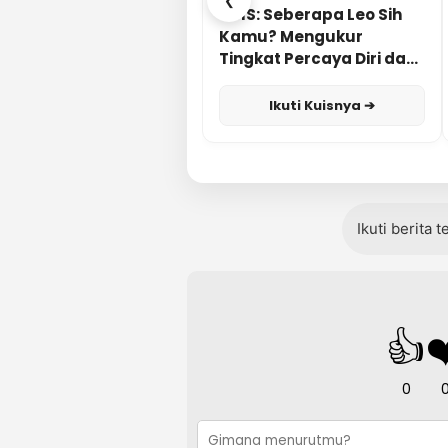
❮
KUIS: Seberapa Leo Sih
Kamu? Mengukur
Tingkat Percaya Diri dan
Karisma
Ikuti Kuisnya ➔
Ikuti berita 
👍
❤
0