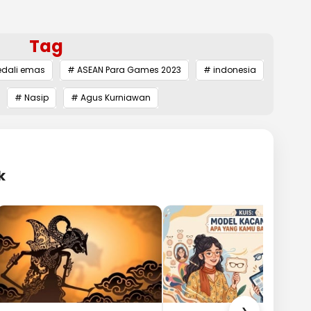
Tag
dali emas
# ASEAN Para Games 2023
# indonesia
# Nasip
# Agus Kurniawan
k