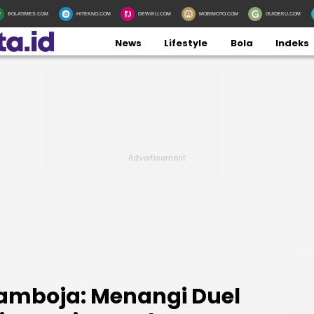
BOLATIMES.COM
HITEKNO.COM
DEWIKU.COM
MOBIMOTO.COM
GUIDEKU.COM
News
Lifestyle
Bola
Indeks
Kamboja: Menangi Duel