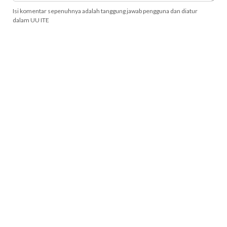
Isi komentar sepenuhnya adalah tanggung jawab pengguna dan diatur
dalam UU ITE