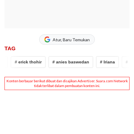
Atur, Baru Temukan
TAG
# erick thohir
# anies baswedan
# Iriana
# irian