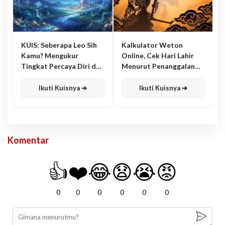
KUIS: Seberapa Leo Sih
Kalkulator Weton
Kamu? Mengukur
Online, Cek Hari Lahir
Tingkat Percaya Diri dan
Menurut Penanggalan
Karisma
Jawa
Ikuti Kuisnya ➔
Ikuti Kuisnya ➔
Komentar
👍
❤️
😂
😧
😭
😡
0
0
0
0
0
0