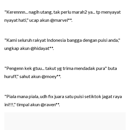
"Kerennnn... nagih utang, tak perlu marah2 ya... tp menyayat
nyayat hati," ucap akun @marvel**.
"Kami seluruh rakyat Indonesia bangga dengan puisi anda,"
ungkap akun @hidayat**.
"Pengenn kek gtuu... takut yg trima mendadak pura" buta
huruff," sahut akun @moey**.
"Piala mana piala, udh fix juara satu puisi setiktok jagat raya
ini!!!," timpal akun @raven**.