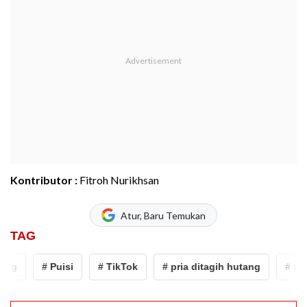
Kontributor :
Fitroh Nurikhsan
Atur, Baru Temukan
TAG
ng
# Puisi
# TikTok
# pria ditagih hutang
# tagi