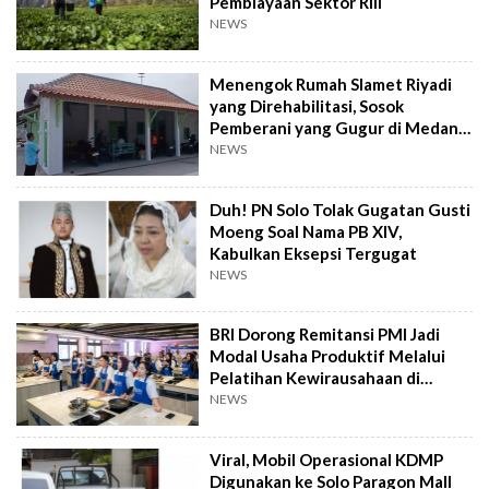
Pembiayaan Sektor Riil
NEWS
Menengok Rumah Slamet Riyadi
yang Direhabilitasi, Sosok
Pemberani yang Gugur di Medan
Perang
NEWS
Duh! PN Solo Tolak Gugatan Gusti
Moeng Soal Nama PB XIV,
Kabulkan Eksepsi Tergugat
NEWS
BRI Dorong Remitansi PMI Jadi
Modal Usaha Produktif Melalui
Pelatihan Kewirausahaan di
Taiwan
NEWS
Viral, Mobil Operasional KDMP
Digunakan ke Solo Paragon Mall