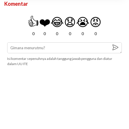
Komentar
👍
❤️
😂
😧
😭
😡
0
0
0
0
0
0
Isi komentar sepenuhnya adalah tanggung jawab pengguna dan diatur
dalam UU ITE